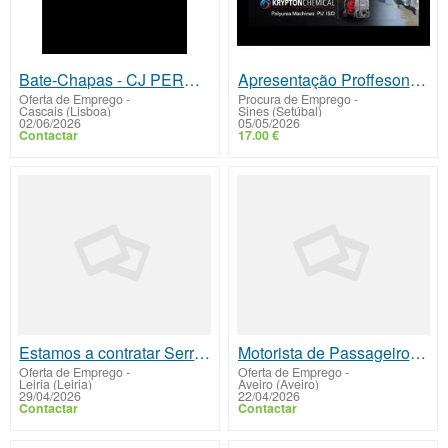
Bate-Chapas - CJ PEREIRA CAR - entrada imediata
Apresentação Proffesonal da Mahidul Works
Oferta de Emprego
-
Procura de Emprego
-
Cascais (Lisboa)
Sines (Setúbal)
02/06/2026
05/05/2026
Contactar
17.00 €
Estamos a contratar Serralheiro (m/f) – Entrada imediata.
Motorista de Passageiros Ligeiros / Táxi (M/F)
Oferta de Emprego
-
Oferta de Emprego
-
Leiria (Leiria)
Aveiro (Aveiro)
29/04/2026
22/04/2026
Contactar
Contactar