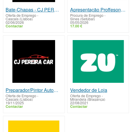
Bate-Chapas - CJ PEREIRA CAR - entrada imediata
Apresentação Proffesonal da Mahidul Works
Oferta de Emprego
-
Procura de Emprego
-
Cascais (Lisboa)
Sines (Setúbal)
02/06/2026
05/05/2026
Contactar
17.00 €
Preparador/Pintor Automóvel
Vendedor de Loja
Oferta de Emprego
-
Oferta de Emprego
-
Cascais (Lisboa)
Mirandela (Bragança)
19/11/2025
22/08/2021
Contactar
Contactar