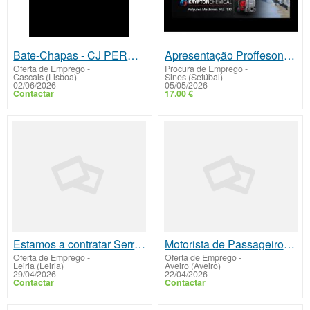
Bate-Chapas - CJ PEREIRA CAR - entrada imediata
Apresentação Proffesonal da Mahidul Works
Oferta de Emprego
-
Procura de Emprego
-
Cascais (Lisboa)
Sines (Setúbal)
02/06/2026
05/05/2026
Contactar
17.00 €
Estamos a contratar Serralheiro (m/f) – Entrada imediata.
Motorista de Passageiros Ligeiros / Táxi (M/F)
Oferta de Emprego
-
Oferta de Emprego
-
Leiria (Leiria)
Aveiro (Aveiro)
29/04/2026
22/04/2026
Contactar
Contactar