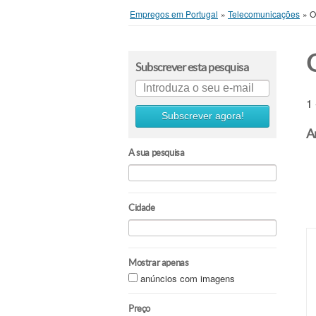
Empregos em Portugal
»
Telecomunicações
»
O
Subscrever esta pesquisa
1
Subscrever agora!
A
A sua pesquisa
Cidade
Mostrar apenas
anúncios com imagens
Preço