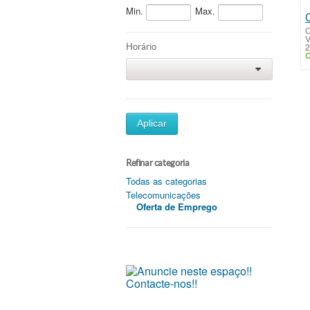
Min.
Max.
O
V
2
Horário
C
0
Aplicar
Refinar categoria
Todas as categorias
Telecomunicações
Oferta de Emprego