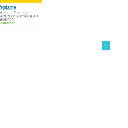
igilante
ferta de Emprego
-
erreira do Alentejo (Beja)
9/08/2021
ontactar
1