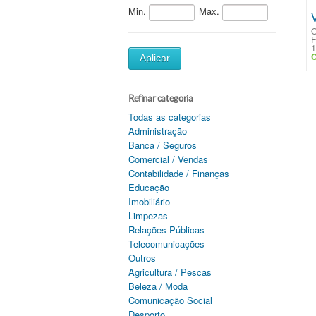
Min.
Max.
V
O
F
1
C
Aplicar
Refinar categoria
Todas as categorias
Administração
Banca / Seguros
Comercial / Vendas
Contabilidade / Finanças
Educação
Imobiliário
Limpezas
Relações Públicas
Telecomunicações
Outros
Agricultura / Pescas
Beleza / Moda
Comunicação Social
Desporto