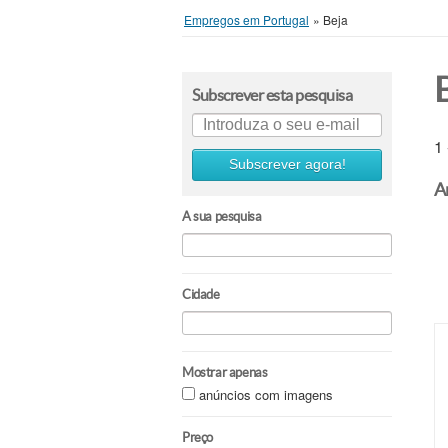
Empregos em Portugal
»
Beja
Subscrever esta pesquisa
1
Subscrever agora!
A
A sua pesquisa
Cidade
Mostrar apenas
anúncios com imagens
Preço