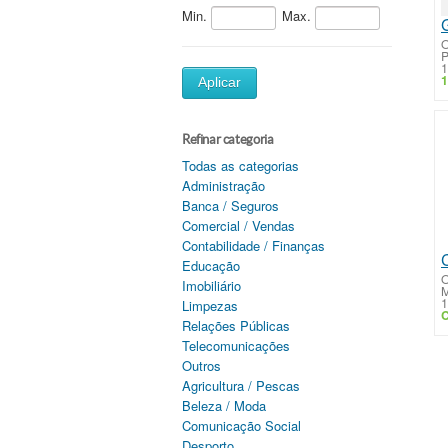
Min.
Max.
O
P
1
1
Aplicar
Refinar categoria
Todas as categorias
Administração
Banca / Seguros
Comercial / Vendas
Contabilidade / Finanças
Educação
O
Imobiliário
M
1
Limpezas
C
Relações Públicas
Telecomunicações
Outros
Agricultura / Pescas
Beleza / Moda
Comunicação Social
Desporto