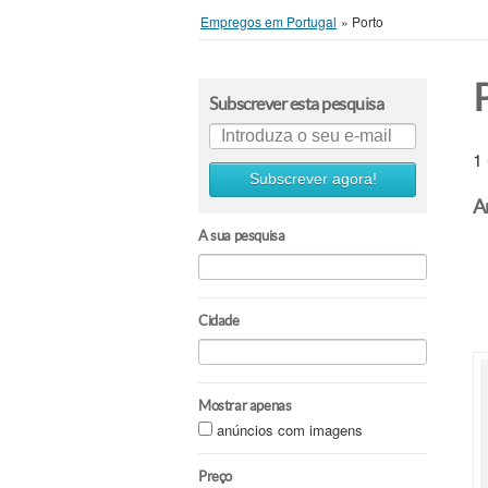
Empregos em Portugal
»
Porto
Subscrever esta pesquisa
1
Subscrever agora!
A
A sua pesquisa
Cidade
Mostrar apenas
anúncios com imagens
Preço