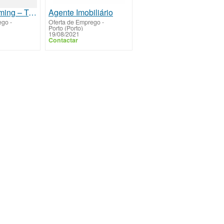
Afiliado iGaming – Trabalhe com Mera Gaming (Pagamentos Semanais)
Agente Imobiliário
ego
-
Oferta de Emprego
-
Porto (Porto)
19/08/2021
Contactar