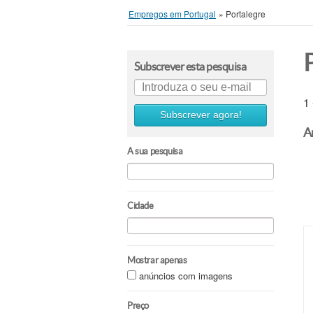
Empregos em Portugal
»
Portalegre
Subscrever esta pesquisa
1
Subscrever agora!
A
A sua pesquisa
Cidade
Mostrar apenas
anúncios com imagens
Preço