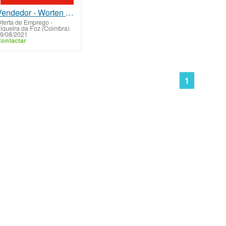
Vendedor - Worten Figueira da Foz
ferta de Emprego
-
igueira da Foz (Coimbra)
9/08/2021
ontactar
1