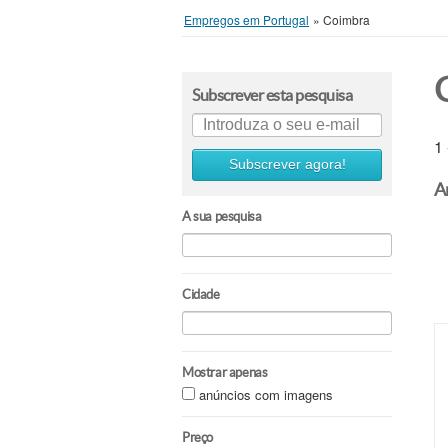
Empregos em Portugal
»
Coimbra
Subscrever esta pesquisa
1
Subscrever agora!
A
A sua pesquisa
Cidade
Mostrar apenas
anúncios com imagens
Preço